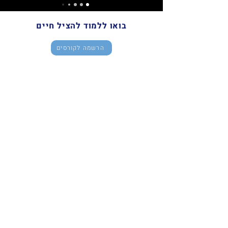
בואו ללמוד להציל חיים
הרשמה לקורסים
אשמח אם תצרו איתי קשר
שלח
האקדמיה לרפואה דחופה בילדים
כתובתנו: מרכז רפואי מאיר, טשרניחובסקי 59 כפר סבא