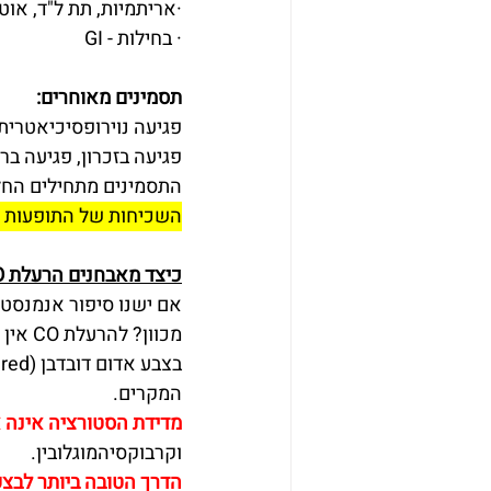
·אריתמיות, תת ל"ד, אוטם ל
· בחילות - GI
תסמינים מאוחרים:
פגיעה נוירופסיכיאטרית
פגיעה בזכרון, פגיעה ברי
התסמינים מתחילים החל
השכיחות של התופעות הללו היא עד 45% 
כיצד מאבחנים הרעלת CO?
אם ישנו סיפור אנמנסטי
מכוון
המקרים.
מדידת הסטורציה אינה 
וקרבוקסיהמוגלובין.
הדרך הטובה ביותר לבצ