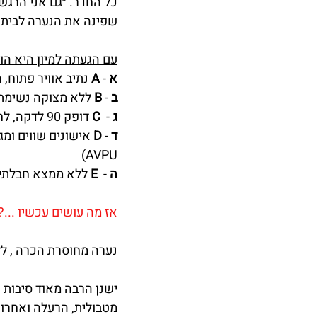
כל החדר. ״גם אני הרגש
שפינה את הנערה לבית ה
עם הגעתה למיון היא הו
א
 - 
A
 נתיב אוויר פתוח, 
ב
 - 
B
 ללא מצוקה נשימתית, כניסת א
ג
 -  
C
 דופק 90 לדקה, לחץ דם 117/75, פרפוזיה תקינה.
ד
 - 
D
AVPU)
ה
 -  
E
 ללא ממצא חבלתי, חו
אז מה עושים עכשיו ...?
נערה מחוסרת הכרה , ללא
ישנן הרבה מאוד סיבות ה
מטבולית, הרעלה ואחרות