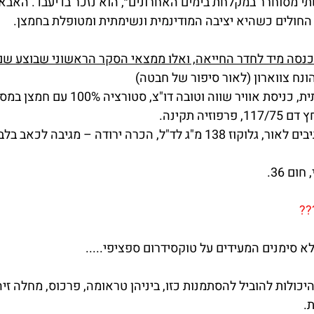
תי מסוחרר במקלחת בימים האחרונים״, הוא נזכר בדיעבד. האבא
חולים כשהיא יציבה המודינמית ונשימתית ומטופלת בחמצן. 
כנסה מיד לחדר החייאה, ואלו ממצאי הסקר הראשוני שבוצע שם
הונח צווארון (לאור סיפור של חבטה)
וויר שווה וטובה דו"צ, סטורציה 100% עם חמצן במסיכה עם רזבואר. 
ם 36. 
??
 סימנים המעידים על טוקסידרום ספציפי..... 
יכולות להוביל להסתמנות כזו, ביניהן טראומה, פרכוס, מחלה זיהו
. 