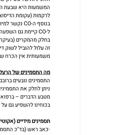
המשמעות היא שבעת הרע
לרקמות (עקומת הדיסוצ
בנוסף ה-CO נקשר למיוגלובין ויכול להפריע לכיווץ של המיוקרד ובכך לגרום לקריסה קרדיוווסקולרית.
ל-CO קיימת גם השפעה מזיקה ישירה על המוח - לא רק עקב היפוקסיה.
בחלק מהמקרים (בעיקר 
זה עלול להוביל לשוק ד
משמעותית אין הכרח ש
מה התסמינים של הרעלת O
התסמינים נובעים ברובם
ניתן לחלק את התסמינים
מטבע הדברים – ברפואה ד
בכוחינו להשפיע גם על 
תסמינים מידיים (אקוטיי
·כאב ראש (בד"כ התסמין 