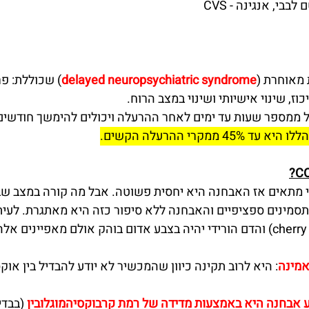
בבי, אנגינה - CVS
 מאוחרת (
delayed neuropsychiatric syndrome
) שכוללת: פר
כוז, שינוי אישיותי ושינוי במצב הרוח. 
 ממספר שעות עד ימים לאחר ההרעלה ויכולים להימשך חודשים 
ממקרי ההרעלה הקשים.
 מתאים אז האבחנה היא יחסית פשוטה. אבל מה קורה במצב שבו 
? להרעלת CO אין תסמינים ספציפיים והאבחנה ללא סיפור כזה היא מאתגרת. לע
בצבע אדום דובדבן (cherry red) והדם הורידי יהיה בצבע אדום בוהק אולם מאפיינ
אמינה
: היא לרוב תקינה כיוון שהמכשיר לא יודע להבדיל בין אוקס
ע אבחנה היא באמצעות מדידה של רמת קרבוקסיהמוגלובין
 (בבדי