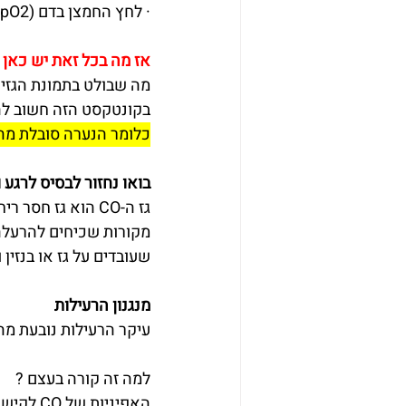
· לחץ החמצן בדם (pO2) גבוה כצפוי באדם שמטופל במסיכת חמצן עם רזבואר
אז מה בכל זאת יש כאן 
מה שבולט בתמונת הגזים הוא רמת הקרב
בקונטקסט הזה חשוב להת
כלומר הנערה סובלת מהרעלת CO מ
בואו נחזור לבסיס לרגע ונ
גז ה-CO הוא גז חסר ריח, צבע או טעם. 
מקורות שכיחים להרעלה 
שעובדים על גז או בנזין ו
מנגנון הרעילות
עיקר הרעילות נובעת מה
למה זה קורה בעצם ? 
האפיניות של CO לקישור עם המוגלובין, גבוהה בהרבה בהשוואה לחמצן (פי 250). 