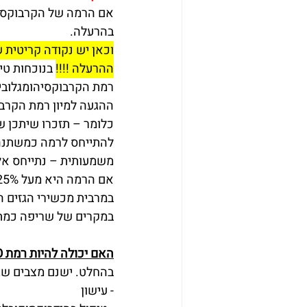
בהרעלה.
וכאן יש נקודה קריטית ש
ההרעלה !!!!
 בנוכחות טי
רמת הקרבוקסיהומגלובין
ההגעה למיון רמת הקרבו
כלומר – תזכרו שיתכן 
משמעותית – נתייחס אלי
אם הרמה היא מעל 25% (בלי קשר לתסמינים) – אזי מדובר בהרעלה משמעותית.
במרבית מכשירי הגזים הח
במקרים של שריפה כמת
האם יכולה להיות רמת CO גבוהה באדם בריא ללא הרעלה?
בהחלט. ישנם מצבים שגורמים לרמת
- עישון