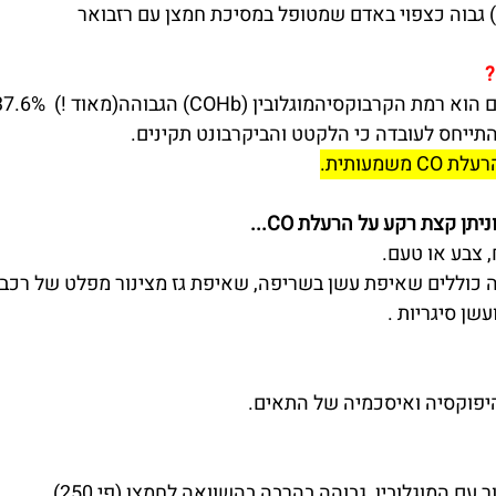
?
וקסיהמוגלובין (COHb) הגבוהה(מאוד !)  37.6% !!
ייחס לעובדה כי הלקטט והביקרבונט תקינים.
שמעותית.
יתן קצת רקע על הרעלת CO...
כוללים שאיפת עשן בשריפה, שאיפת גז מצינור מפלט של רכב, 
עשן סיגריות .
יפוקסיה ואיסכמיה של התאים.